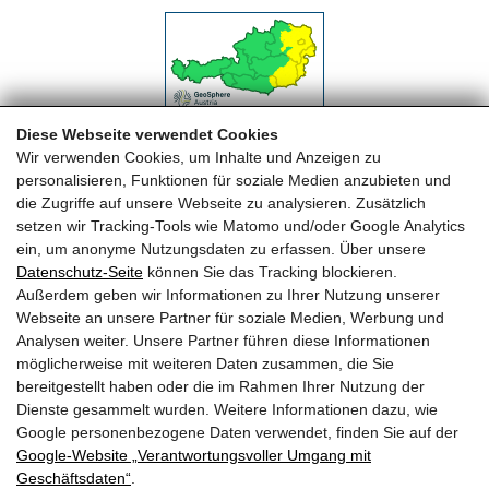
Diese Webseite verwendet Cookies
Wir verwenden Cookies, um Inhalte und Anzeigen zu
personalisieren, Funktionen für soziale Medien anzubieten und
die Zugriffe auf unsere Webseite zu analysieren. Zusätzlich
setzen wir Tracking-Tools wie Matomo und/oder Google Analytics
ein, um anonyme Nutzungsdaten zu erfassen. Über unsere
Datenschutz-Seite
können Sie das Tracking blockieren.
FREIWILLIGE FEUERWEHR MAISHOFEN
Außerdem geben wir Informationen zu Ihrer Nutzung unserer
Webseite an unsere Partner für soziale Medien, Werbung und
OFK HBI Michael Auböck
Analysen weiter. Unsere Partner führen diese Informationen
OFK Stv. OBI Herbert Huber
möglicherweise mit weiteren Daten zusammen, die Sie
Telefon: +43 (0) 6542 68122
bereitgestellt haben oder die im Rahmen Ihrer Nutzung der
Dienste gesammelt wurden. Weitere Informationen dazu, wie
Email:
ff-maishofen@lfv-sbg.at
Google personenbezogene Daten verwendet, finden Sie auf der
Google‑Website „Verantwortungsvoller Umgang mit
QUICKLINKS
Geschäftsdaten“
.