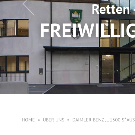
Retten 
FREIWILLI
HOME
ÜBER UNS
DAIMLER BENZ „L 1500 S“ A