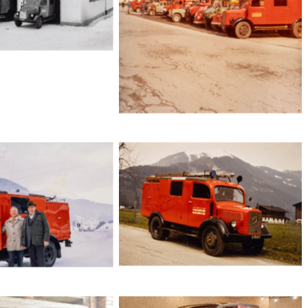
Historische Einsatzfahrzeuge
vor dem Gerätehaus
der Feuerwehr Maishofen
im Winter
parken vor traditionellen
Häusern im Pinzgau
Oldtimer Feuerwehrfahrzeug
ner im Winter vor
Maishofen vor Alpenkulisse,
schem Feuerwehr
Tradition, Freiwillige Feuerwehr,
 Einsatzfahrzeug,
Pinzgau
chneite Berge