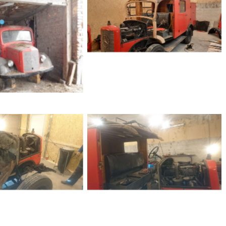
Rotes Oldtimer-
Feuerwehrfahrzeug der FF
Maishofen bei
s Feuerwehrfahrzeug
Restaurierungsarbeiten in der
es in Scheune,
Werkstatt
e Technik Feuerwehr
aishofen
ation eines alten
Teilzerlegtes,
hrfahrzeugs der
restaurierungsbedürftiges
ligen Feuerwehr
Feuerwehrfahrzeug Maishofen
 in der Werkstatt
in Werkstatt bei Wartung