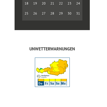
18
19
20
21
22
23
24
25
26
27
28
29
30
31
UNWETTERWARNUNGEN