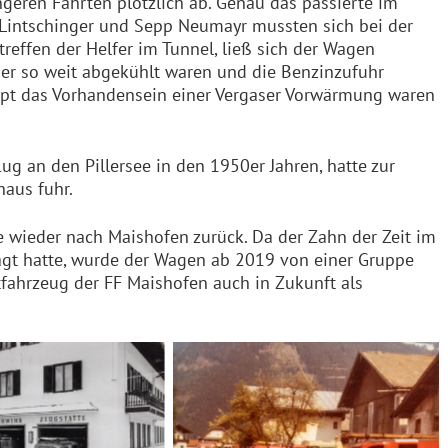
ngeren Fahrten plötzlich ab. Genau das passierte im
p Lintschinger und Sepp Neumayr mussten sich bei der
treffen der Helfer im Tunnel, ließ sich der Wagen
eder so weit abgekühlt waren und die Benzinzufuhr
aupt das Vorhandensein einer Vergaser Vorwärmung waren
ug an den Pillersee in den 1950er Jahren, hatte zur
haus fuhr.
 wieder nach Maishofen zurück. Da der Zahn der Zeit im
nagt hatte, wurde der Wagen ab 2019 von einer Gruppe
ftfahrzeug der FF Maishofen auch in Zukunft als
 historische
zeuge der Feuerwehr