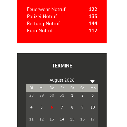
Feuerwehr Notruf
122
Polizei Notruf
133
Rettung Notruf
144
Euro Notruf
112
TERMINE
August 2026
28
29
30
31
1
2
3
4
5
6
7
8
9
10
11
12
13
14
15
16
17