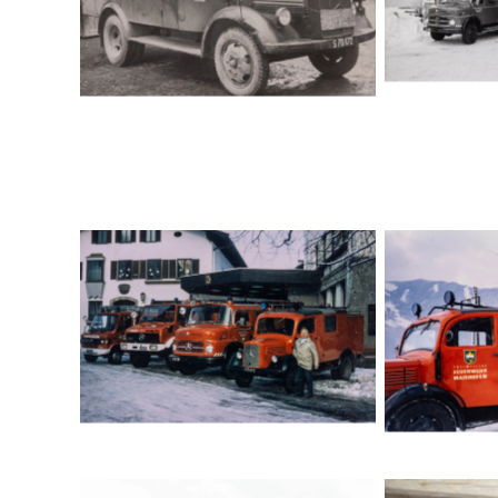
Maishofen 
Maishofen, Oldtimer mit
Feuerwehrtechnik
Vier historische
Zwei Män
Einsatzfahrzeuge der Feuerwehr
histori
Maishofen auf verschneitem
Maishofen
Platz vor Feuerwehrhaus
vers