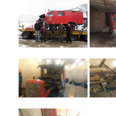
Fünf Mitglieder der Feuerwehr
Altes rote
Maishofen vor historischem
Merced
Einsatzfahrzeug im
historisch
verschneiten Pinzgau
M
Oldtimer-Feuerwehrfahrzeug
Restaur
Mercedes im Feuerwehrhaus
Feuerwe
Maishofen bei
Freiwil
Restaurierungsarbeiten
Maishofen