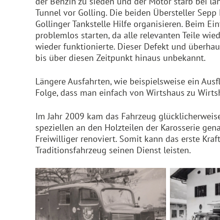
der Benzin zu sieden und der Motor starb bei lä
Tunnel vor Golling. Die beiden Übersteller Sep
Gollinger Tankstelle Hilfe organisieren. Beim Ein
problemlos starten, da alle relevanten Teile wi
wieder funktionierte. Dieser Defekt und überh
bis über diesen Zeitpunkt hinaus unbekannt.
Längere Ausfahrten, wie beispielsweise ein Ausfl
Folge, dass man einfach von Wirtshaus zu Wirts
Im Jahr 2009 kam das Fahrzeug glücklicherweise
speziellen an den Holzteilen der Karosserie ge
Freiwilliger renoviert. Somit kann das erste Kra
Traditionsfahrzeug seinen Dienst leisten.
Zwei
Historisches Einsatzfahrzeug
Einsatzfahr
der Freiwilligen Feuerwehr