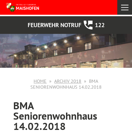
select
FEUERWEHR NOTRUF
122
HOME
ARCHIV 2018
BMA
SENIORENWOHNHAUS 14.02.2018
BMA
Seniorenwohnhaus
14.02.2018