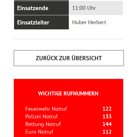
Einsatzende
11:00 Uhr
Einsatzleiter
Huber Herbert
ZURÜCK ZUR ÜBERSICHT
WICHTIGE RUFNUMMERN
Feuerwehr Notruf
122
Polizei Notruf
133
Rettung Notruf
144
Euro Notruf
112