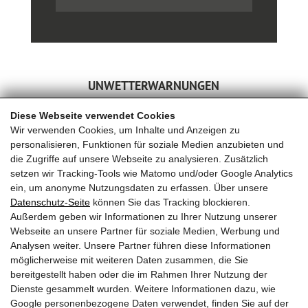
UNWETTERWARNUNGEN
Diese Webseite verwendet Cookies
Wir verwenden Cookies, um Inhalte und Anzeigen zu
personalisieren, Funktionen für soziale Medien anzubieten und
die Zugriffe auf unsere Webseite zu analysieren. Zusätzlich
setzen wir Tracking-Tools wie Matomo und/oder Google Analytics
ein, um anonyme Nutzungsdaten zu erfassen. Über unsere
Datenschutz-Seite
können Sie das Tracking blockieren.
FREIWILLIGE FEUERWEHR MAISHOFEN
Außerdem geben wir Informationen zu Ihrer Nutzung unserer
Webseite an unsere Partner für soziale Medien, Werbung und
OFK HBI Michael Auböck
Analysen weiter. Unsere Partner führen diese Informationen
OFK Stv. OBI Herbert Huber
möglicherweise mit weiteren Daten zusammen, die Sie
Telefon: +43 (0) 6542 68122
bereitgestellt haben oder die im Rahmen Ihrer Nutzung der
Dienste gesammelt wurden. Weitere Informationen dazu, wie
Email:
ff-maishofen@lfv-sbg.at
Google personenbezogene Daten verwendet, finden Sie auf der