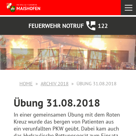
select
FEUERWEHR NOTRUF
122
HOME
ARCHIV 2018
ÜBUNG 31.08.2018
Übung 31.08.2018
In einer gemeinsamen Übung mit dem Roten
Kreuz wurde das bergen von Patienten aus
ein verunfallten PKW geübt. Dabei kam auch
das Hydraulische Rettungsgerät zum Einsatz.