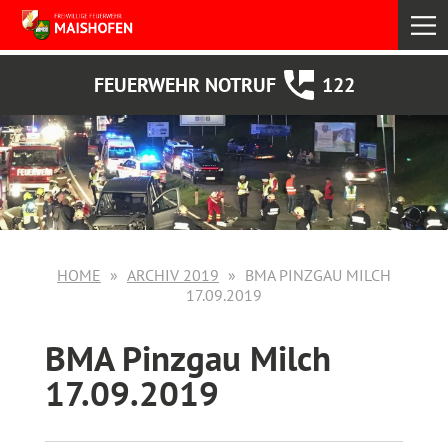
select
FEUERWEHR NOTRUF
122
HOME
ARCHIV 2019
BMA PINZGAU MILCH
17.09.2019
BMA Pinzgau Milch
17.09.2019