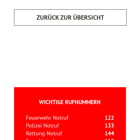
ZURÜCK ZUR ÜBERSICHT
WICHTIGE RUFNUMMERN
Feuerwehr Notruf
122
Polizei Notruf
133
Rettung Notruf
144