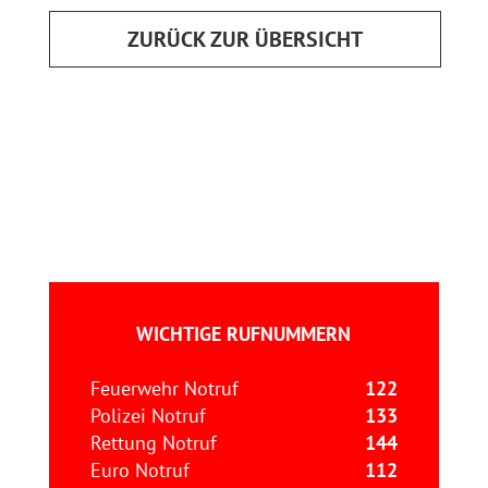
ZURÜCK ZUR ÜBERSICHT
WICHTIGE RUFNUMMERN
Feuerwehr Notruf
122
Polizei Notruf
133
Rettung Notruf
144
Euro Notruf
112