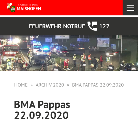
select
FEUERWEHR NOTRUF
122
HOME
ARCHIV 2020
BMA PAPPAS 22.09.2020
BMA Pappas
22.09.2020