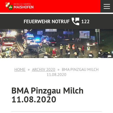
select
FEUERWEHR NOTRUF
122
HOME
ARCHIV 2020
BMA PINZGAU MILCH
11.08.2020
BMA Pinzgau Milch
11.08.2020