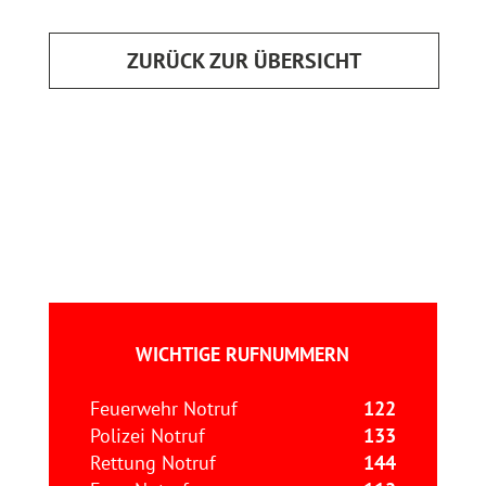
ZURÜCK ZUR ÜBERSICHT
WICHTIGE RUFNUMMERN
Feuerwehr Notruf
122
Polizei Notruf
133
Rettung Notruf
144