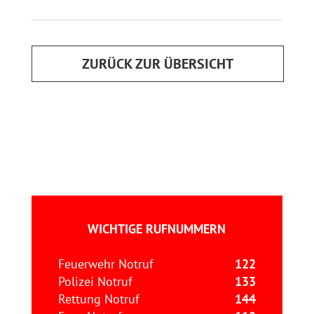
ZURÜCK ZUR ÜBERSICHT
WICHTIGE RUFNUMMERN
Feuerwehr Notruf
122
Polizei Notruf
133
Rettung Notruf
144