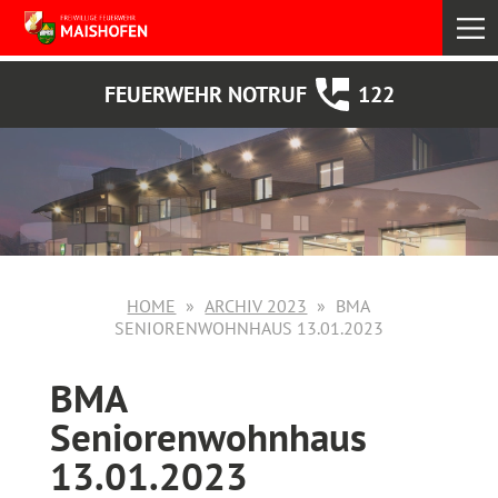
select
FEUERWEHR NOTRUF
122
HOME
ARCHIV 2023
BMA
SENIORENWOHNHAUS 13.01.2023
BMA
Seniorenwohnhaus
13.01.2023