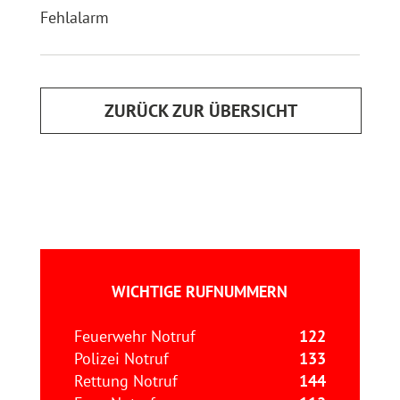
Fehlalarm
ZURÜCK ZUR ÜBERSICHT
WICHTIGE RUFNUMMERN
Feuerwehr Notruf
122
Polizei Notruf
133
Rettung Notruf
144