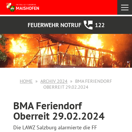
select
FEUERWEHR NOTRUF
122
HOME
ARCHIV 2024
BMA FERIENDORF
OBERREIT 29.02.2024
BMA Feriendorf
Oberreit 29.02.2024
Die LAWZ Salzburg alarmierte die FF