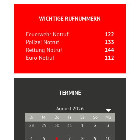
WICHTIGE RUFNUMMERN
Feuerwehr Notruf
122
Polizei Notruf
133
Rettung Notruf
144
Euro Notruf
112
TERMINE
August 2026
28
29
30
31
1
2
3
4
5
6
7
8
9
10