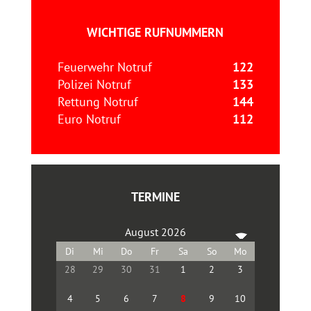
WICHTIGE RUFNUMMERN
Feuerwehr Notruf
122
Polizei Notruf
133
Rettung Notruf
144
Euro Notruf
112
TERMINE
August 2026
28
29
30
31
1
2
3
4
5
6
7
8
9
10