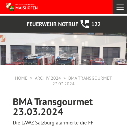
select
FEUERWEHR NOTRUF
122
HOME
ARCHIV 2024
BMA TRANSGOURMET
23.03.2024
BMA Transgourmet
23.03.2024
Die LAWZ Salzburg alarmierte die FF