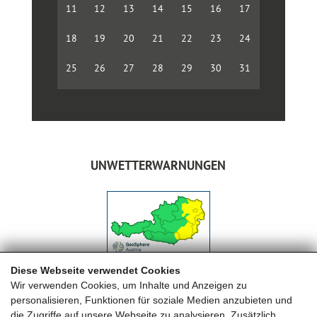
11
12
13
14
15
16
17
18
19
20
21
22
23
24
25
26
27
28
29
30
31
UNWETTERWARNUNGEN
Diese Webseite verwendet Cookies
Wir verwenden Cookies, um Inhalte und Anzeigen zu
personalisieren, Funktionen für soziale Medien anzubieten und
die Zugriffe auf unsere Webseite zu analysieren. Zusätzlich