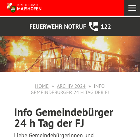
select
FEUERWEHR NOTRUF
122
HOME
ARCHIV 2024
INFO
GEMEINDEBÜRGER 24 H TAG DER FJ
Info Gemeindebürger
24 h Tag der FJ
Liebe Gemeindebürgerinnen und