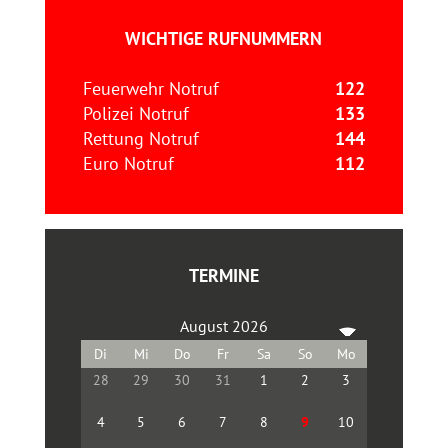
WICHTIGE RUFNUMMERN
Feuerwehr Notruf
122
Polizei Notruf
133
Rettung Notruf
144
Euro Notruf
112
TERMINE
August 2026
28
29
30
31
1
2
3
4
5
6
7
8
9
10