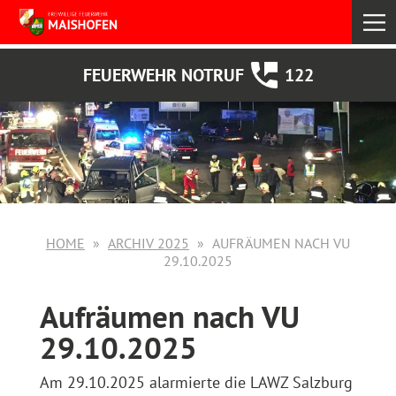
select
FEUERWEHR NOTRUF
122
HOME
ARCHIV 2025
AUFRÄUMEN NACH VU
29.10.2025
Aufräumen nach VU
29.10.2025
Am 29.10.2025 alarmierte die LAWZ Salzburg