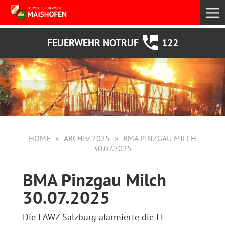
select
FEUERWEHR NOTRUF
122
HOME
ARCHIV 2025
BMA PINZGAU MILCH
30.07.2025
BMA Pinzgau Milch
30.07.2025
Die LAWZ Salzburg alarmierte die FF