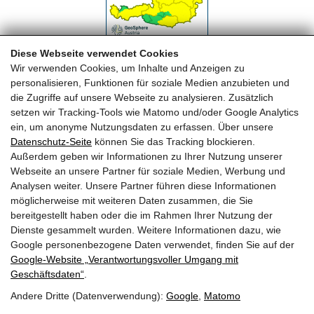
Diese Webseite verwendet Cookies
Wir verwenden Cookies, um Inhalte und Anzeigen zu
personalisieren, Funktionen für soziale Medien anzubieten und
die Zugriffe auf unsere Webseite zu analysieren. Zusätzlich
setzen wir Tracking-Tools wie Matomo und/oder Google Analytics
ein, um anonyme Nutzungsdaten zu erfassen. Über unsere
Datenschutz-Seite
können Sie das Tracking blockieren.
FREIWILLIGE FEUERWEHR MAISHOFEN
Außerdem geben wir Informationen zu Ihrer Nutzung unserer
Webseite an unsere Partner für soziale Medien, Werbung und
OFK HBI Michael Auböck
Analysen weiter. Unsere Partner führen diese Informationen
OFK Stv. OBI Herbert Huber
möglicherweise mit weiteren Daten zusammen, die Sie
Telefon: +43 (0) 6542 68122
bereitgestellt haben oder die im Rahmen Ihrer Nutzung der
Dienste gesammelt wurden. Weitere Informationen dazu, wie
Email:
ff-maishofen@lfv-sbg.at
Google personenbezogene Daten verwendet, finden Sie auf der
Google‑Website „Verantwortungsvoller Umgang mit
QUICKLINKS
Geschäftsdaten“
.
Andere Dritte (Datenverwendung):
Google
,
Matomo
Sitemap