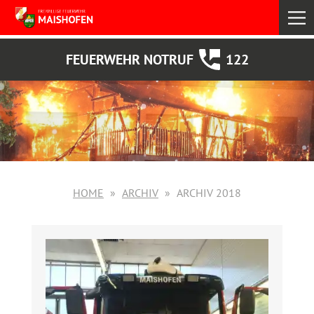
select
FEUERWEHR NOTRUF
122
HOME
ARCHIV
ARCHIV 2018