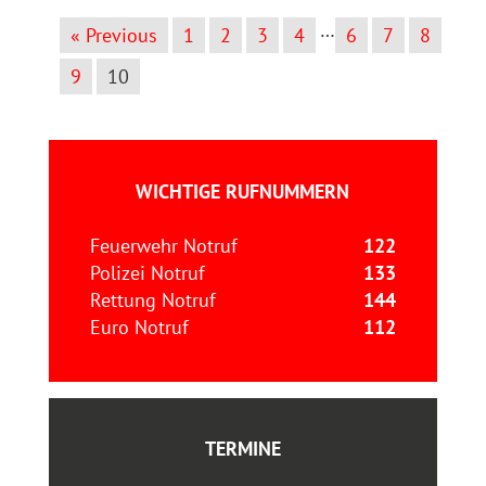
…
« Previous
1
2
3
4
6
7
8
9
10
WICHTIGE RUFNUMMERN
Feuerwehr Notruf
122
Polizei Notruf
133
Rettung Notruf
144
Euro Notruf
112
TERMINE