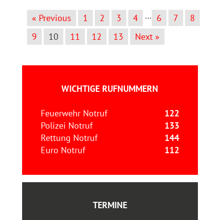
…
« Previous
1
2
3
4
6
7
8
9
10
11
12
13
Next »
WICHTIGE RUFNUMMERN
Feuerwehr Notruf
122
Polizei Notruf
133
Rettung Notruf
144
Euro Notruf
112
TERMINE