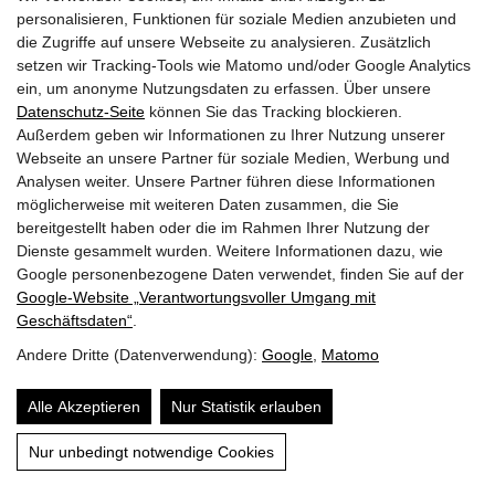
personalisieren, Funktionen für soziale Medien anzubieten und
die Zugriffe auf unsere Webseite zu analysieren. Zusätzlich
setzen wir Tracking-Tools wie Matomo und/oder Google Analytics
ein, um anonyme Nutzungsdaten zu erfassen. Über unsere
Datenschutz-Seite
können Sie das Tracking blockieren.
Außerdem geben wir Informationen zu Ihrer Nutzung unserer
Webseite an unsere Partner für soziale Medien, Werbung und
Analysen weiter. Unsere Partner führen diese Informationen
möglicherweise mit weiteren Daten zusammen, die Sie
bereitgestellt haben oder die im Rahmen Ihrer Nutzung der
FREIWILLIGE FEUERWEHR MAISHOFEN
Dienste gesammelt wurden. Weitere Informationen dazu, wie
Google personenbezogene Daten verwendet, finden Sie auf der
OFK HBI Michael Auböck
Google‑Website „Verantwortungsvoller Umgang mit
OFK Stv. OBI Herbert Huber
Geschäftsdaten“
.
Telefon: +43 (0) 6542 68122
Andere Dritte (Datenverwendung):
Google
,
Matomo
Email:
ff-maishofen@lfv-sbg.at
Alle Akzeptieren
Nur Statistik erlauben
QUICKLINKS
Nur unbedingt notwendige Cookies
Sitemap