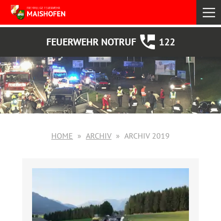
select
FEUERWEHR NOTRUF
122
HOME
ARCHIV
ARCHIV 2019