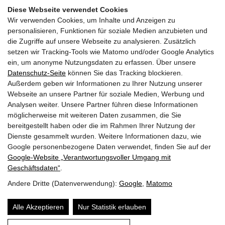
Diese Webseite verwendet Cookies
Wir verwenden Cookies, um Inhalte und Anzeigen zu
personalisieren, Funktionen für soziale Medien anzubieten und
die Zugriffe auf unsere Webseite zu analysieren. Zusätzlich
setzen wir Tracking-Tools wie Matomo und/oder Google Analytics
ein, um anonyme Nutzungsdaten zu erfassen. Über unsere
Datenschutz-Seite
können Sie das Tracking blockieren.
Außerdem geben wir Informationen zu Ihrer Nutzung unserer
Webseite an unsere Partner für soziale Medien, Werbung und
Analysen weiter. Unsere Partner führen diese Informationen
möglicherweise mit weiteren Daten zusammen, die Sie
bereitgestellt haben oder die im Rahmen Ihrer Nutzung der
FREIWILLIGE FEUERWEHR MAISHOFEN
Dienste gesammelt wurden. Weitere Informationen dazu, wie
Google personenbezogene Daten verwendet, finden Sie auf der
OFK HBI Michael Auböck
Google‑Website „Verantwortungsvoller Umgang mit
OFK Stv. OBI Herbert Huber
Geschäftsdaten“
.
Telefon: +43 (0) 6542 68122
Andere Dritte (Datenverwendung):
Google
,
Matomo
Email:
ff-maishofen@lfv-sbg.at
Alle Akzeptieren
Nur Statistik erlauben
QUICKLINKS