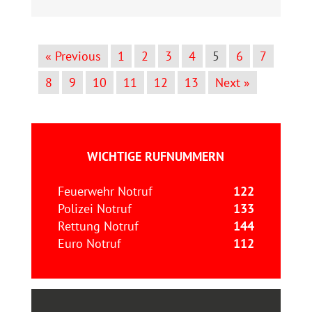
« Previous
1
2
3
4
5
6
7
8
9
10
11
12
13
Next »
WICHTIGE RUFNUMMERN
Feuerwehr Notruf
122
Polizei Notruf
133
Rettung Notruf
144
Euro Notruf
112